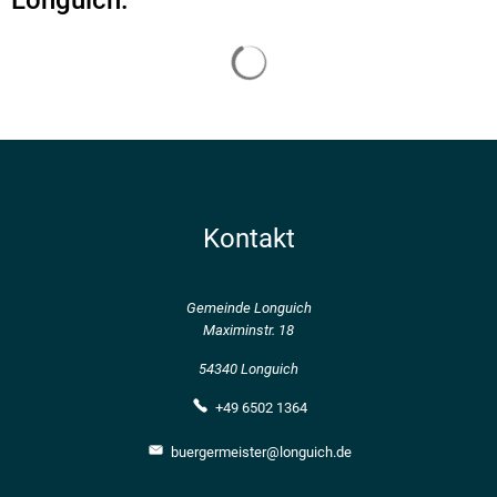
&
Longuich:
Dienstleister
Kontakt
Gemeinde Longuich
Maximinstr. 18
54340 Longuich
+49 6502 1364
buergermeister@longuich.de