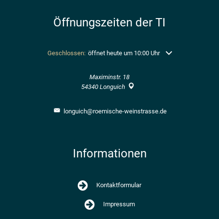
Öffnungszeiten der TI
Klicken, um weitere Öffnungs- oder Schließzeiten auszublend
Geschlossen:
öffnet heute um 10:00 Uhr
Maximinstr. 18
54340
Longuich
longuich@roemische-weinstrasse.de
Informationen
Kontaktformular
Impressum