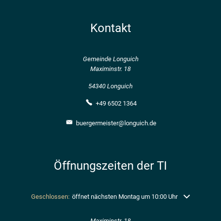
Kontakt
Gemeinde Longuich
Maximinstr. 18
54340 Longuich
+49 6502 1364
buergermeister@longuich.de
Öffnungszeiten der TI
Klicken, um weitere Öffnungs- oder Schließzeiten auszublenden
Geschlossen:
öffnet nächsten Montag um 10:00 Uhr
Maximinstr. 18