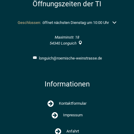
Öffnungszeiten der TI
Klicken, um weitere Öffnungs- oder Schließzeiten auszublenden
Geschlossen:
öffnet nächsten Dienstag um 10:00 Uhr
Maximinstr. 18
54340
Longuich
longuich@roemische-weinstrasse.de
Informationen
Kontaktformular
Impressum
Anfahrt