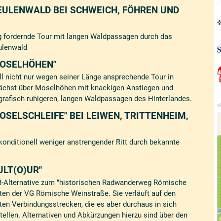
ULENWALD BEI SCHWEICH, FÖHREN UND
ig fordernde Tour mit langen Waldpassagen durch das
ulenwald
MOSELHÖHEN"
ll nicht nur wegen seiner Länge ansprechende Tour in
nächst über Moselhöhen mit knackigen Anstiegen und
pografisch ruhigeren, langen Waldpassagen des Hinterlandes.
SELSCHLEIFE" BEI LEIWEN, TRITTENHEIM,
 konditionell weniger anstrengender Ritt durch bekannte
LT(O)UR"
TB-Alternative zum "historischen Radwanderweg Römische
en der VG Römische Weinstraße. Sie verläuft auf den
ten Verbindungsstrecken, die es aber durchaus in sich
ellen. Alternativen und Abkürzungen hierzu sind über den