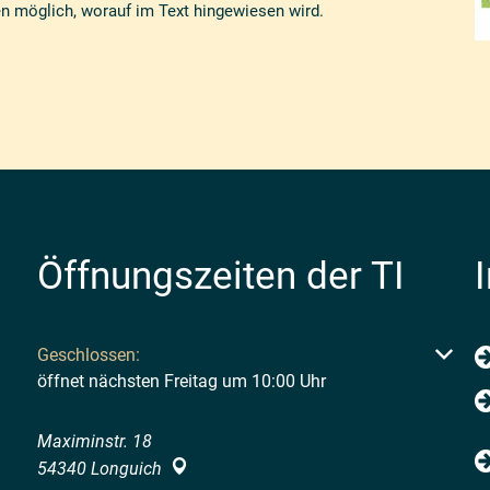
n möglich, worauf im Text hingewiesen wird.
Öffnungszeiten der TI
Klicken, um weitere Öffnungs- oder Schließzeiten auszubl
Geschlossen:
öffnet nächsten Freitag um 10:00 Uhr
Maximinstr. 18
54340
Longuich