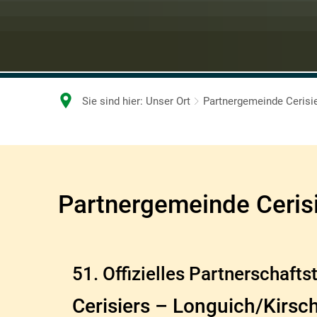
Sie sind hier:
Unser Ort
Partnergemeinde Cerisi
Partnergemeinde
Cerisiers
Partnergemeinde Ceris
51. Offizielles Partnerschafts
Cerisiers – Longuich/Kirsc