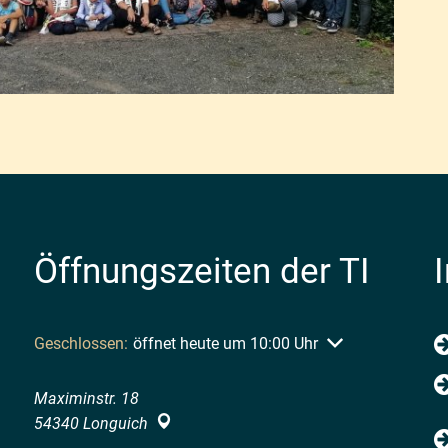
Öffnungszeiten der TI
Klicken, um weitere Öffnungs- oder Schließzeiten auszubl
Geschlossen:
öffnet heute um 10:00 Uhr
Maximinstr. 18
54340
Longuich