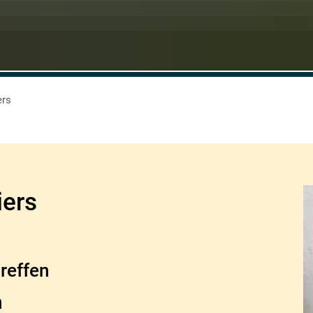
ers
iers
treffen
h