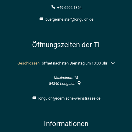
+49 6502 1364
buergermeister@longuich.de
Öffnungszeiten der TI
Klicken, um weitere Öffnungs- oder Schließzeiten auszublenden
Geschlossen:
öffnet nächsten Dienstag um 10:00 Uhr
Maximinstr. 18
54340
Longuich
longuich@roemische-weinstrasse.de
Informationen