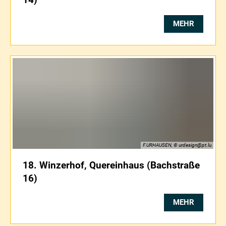
MEHR
F.URHAUSEN, © urdesign@pt.lu
18. Winzerhof, Quereinhaus (Bachstraße
16)
MEHR