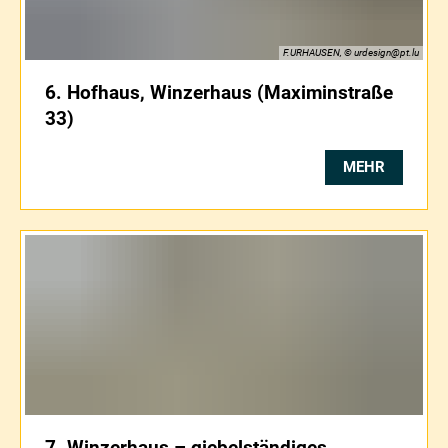
F.URHAUSEN, © urdesign@pt.lu
6. Hofhaus, Winzerhaus (Maximinstraße
33)
MEHR
7. Winzerhaus – giebelständiges