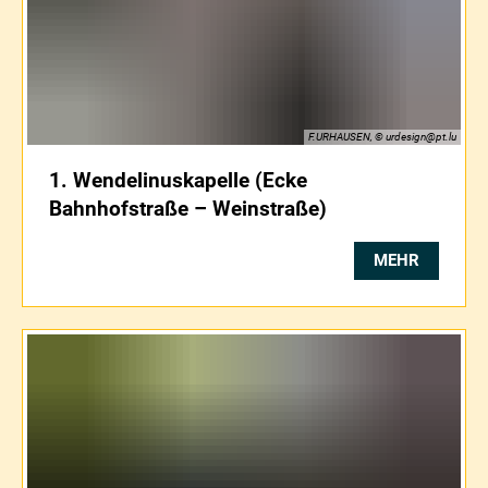
F.URHAUSEN, © urdesign@pt.lu
1. Wendelinuskapelle (Ecke
Bahnhofstraße – Weinstraße)
MEHR