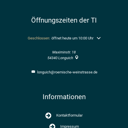
Öffnungszeiten der TI
Klicken, um weitere Öffnungs- oder Schließzeiten auszublend
Geschlossen:
öffnet heute um 10:00 Uhr
Maximinstr. 18
54340
Longuich
longuich@roemische-weinstrasse.de
Informationen
Kontaktformular
Impressum