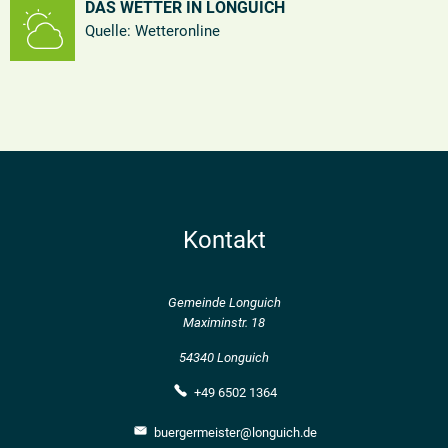
Wetter
DAS WETTER IN LONGUICH
in
Quelle: Wetteronline
Longuich
Kontakt
Gemeinde Longuich
Maximinstr. 18
54340 Longuich
+49 6502 1364
buergermeister@longuich.de