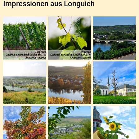
Impressionen aus Longuich
Andreas
Andreas
Conrad,conrad@blickhoch3, ©
Conrad,conrad@blickhoch3, ©
Andreas Conrad
Andreas Conrad