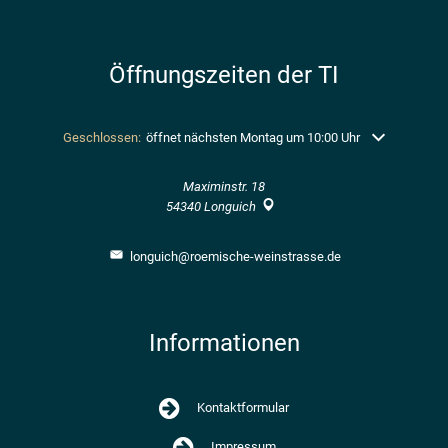
Öffnungszeiten der TI
Klicken, um weitere Öffnungs- oder Schließzeiten auszublenden
Geschlossen:
öffnet nächsten Montag um 10:00 Uhr
Maximinstr. 18
54340
Longuich
longuich@roemische-weinstrasse.de
Informationen
Kontaktformular
Impressum