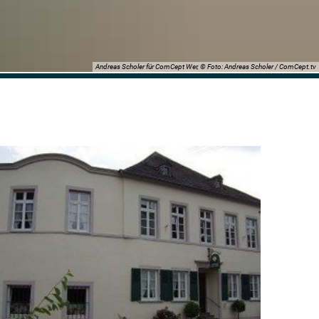
Andreas Scholer für ComCept Wer, © Foto: Andreas Scholer / ComCept.tv