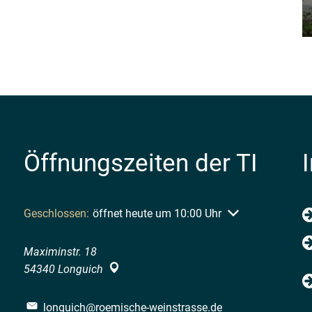
Öffnungszeiten der TI
Klicken, um weitere Öffnungs- oder Schließzeiten auszubl
Geschlossen:
öffnet heute um 10:00 Uhr
Maximinstr. 18
54340
Longuich
longuich@roemische-weinstrasse.de